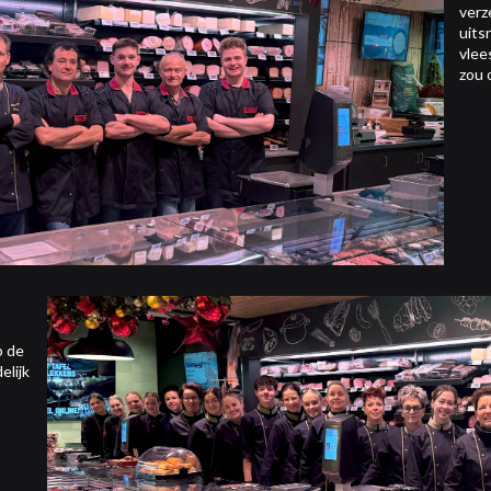
verz
uits
vlee
zou 
p de
elijk