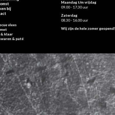
Maandag t/m vrijdag
komst
09.00 - 17.30 uur
en bij
act
Zaterdag
08.30 - 16.00 uur
ecue vlees
Wij zijn de hele zomer geopend
rmet
 & klaar
swaren & paté