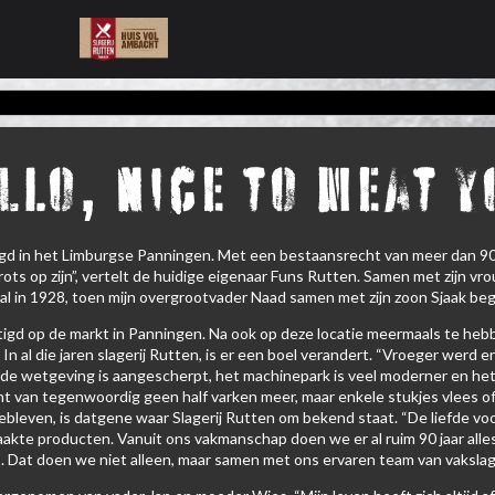
llo, nice to meat y
stigd in het Limburgse Panningen. Met een bestaansrecht van meer dan 90 
ts op zijn”, vertelt de huidige eigenaar Funs Rutten. Samen met zijn vro
maal in 1928, toen mijn overgrootvader Naad samen met zijn zoon Sjaak be
stigd op de markt in Panningen. Na ook op deze locatie meermaals te heb
In al die jaren slagerij Rutten, is er een boel verandert. “Vroeger werd 
, de wetgeving is aangescherpt, het machinepark is veel moderner en h
nt van tegenwoordig geen half varken meer, maar enkele stukjes vlees of 
 gebleven, is datgene waar Slagerij Rutten om bekend staat. “De liefde vo
te producten. Vanuit ons vakmanschap doen we er al ruim 90 jaar alles
s. Dat doen we niet alleen, maar samen met ons ervaren team van vaksl