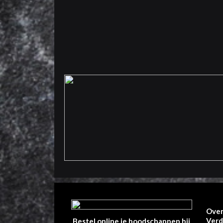
Over
Verd
Bestel online je boodschappen bij