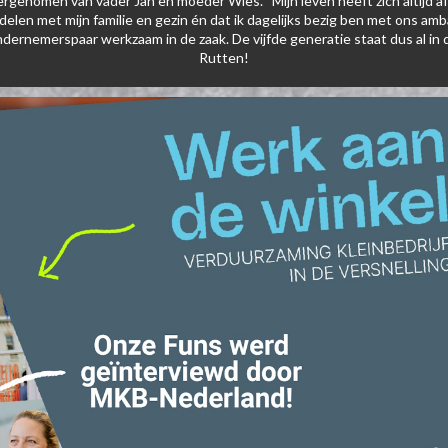
ergenomen van vader Jan en moeder Wies. “Mijn leven heeft zich altijd a
delen met mijn familie en gezin én dat ik dagelijks bezig ben met ons am
ndernemerspaar werkzaam in de zaak. De vijfde generatie staat dus al in 
Rutten!