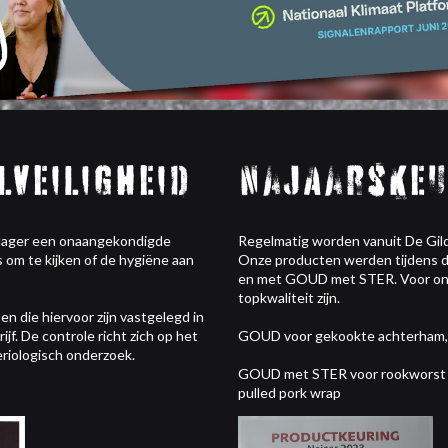
lveiligheid
Najaarskeu
Slager een onaangekondigde
Regelmatig worden vanuit De Gil
 om te kijken of de hygiëne aan
Onze producten werden tijdens 
en met GOUD met STER. Voor ons
topkwaliteit zijn.
en die hiervoor zijn vastgelegd in
jf. De controle richt zich op het
GOUD voor gekookte achterham, 
eriologisch onderzoek.
GOUD met STER voor rookworst fij
pulled pork wrap