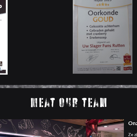
Meat our team
Onz
Ze z