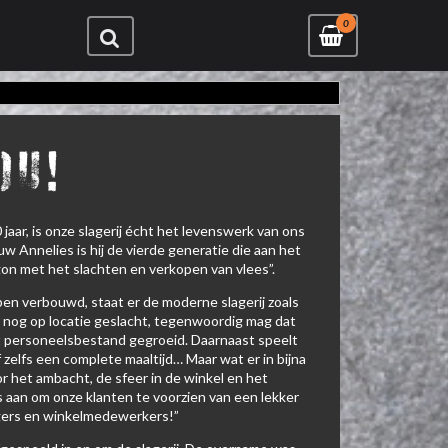
0
ou!
jaar, is onze slagerij écht het levenswerk van ons
uw Annelies is hij de vierde generatie die aan het
gon met het slachten en verkopen van vlees”.
ben verbouwd, staat er de moderne slagerij zoals
er nog op locatie geslacht, tegenwoordig mag dat
et personeelsbestand gegroeid. Daarnaast speelt
zelfs een complete maaltijd… Maar wat er in bijna
or het ambacht, de sfeer in de winkel en het
 aan om onze klanten te voorzien van een lekker
agers en winkelmedewerkers!”