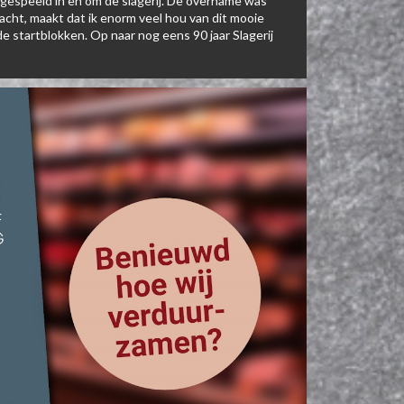
fgespeeld in en om de slagerij. De overname was
bacht, maakt dat ik enorm veel hou van dit mooie
de startblokken. Op naar nog eens 90 jaar Slagerij