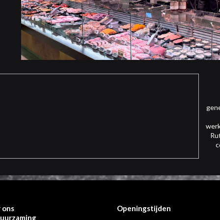
gene
werk
Rut
c
 ons
Openingstijden
uurzaming