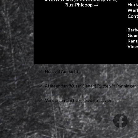
Her
Plus-Phicoop →
Werk
Cont
Barb
Gou
Kant
Vlee
Huis vol Ambacht
Al meer dan 90 jaar Slagerij Rutten in Panningen
Vers en ambachtelijk kwaliteitsvlees