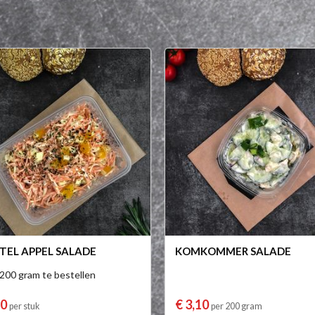
EL APPEL SALADE
KOMKOMMER SALADE
 200 gram te bestellen
10
€ 3,10
per stuk
per 200 gram