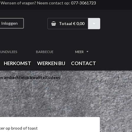
Wensen of vragen? Neem contact op:
077-3061723
Inloggen
Totaal € 0,00
RUNDVLEES
BARBECUE
MEER
HERKOMST
WERKEN BIJ
CONTACT
n ambachtelijk kwaliteitsvlees
ker op brood of toast
