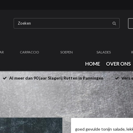
AR
CARPACCIO
SOEPEN
SALADES
HOME
OVER ONS
Al meer dan 90 jaar Slagerij Rutten in Panningen
Vers e
goed gevulde tonijn salade, lek