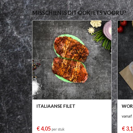
MISSCHIEN IS DIT OOK IETS VOOR U?
ITALIAANSE FILET
WORT
vanaf
€ 4,05
€ 3,
per stuk