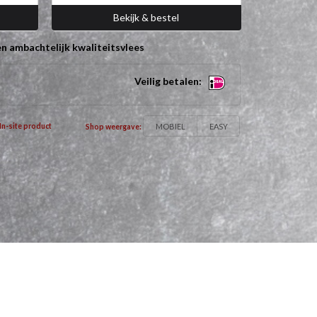
Bekijk & bestel
n ambachtelijk kwaliteitsvlees
Veilig betalen:
MOBIEL
EASY
In-site product
Shop weergave: