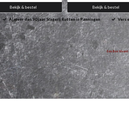
Bekijk & bestel
Bekijk & bestel
Al meer dan 90 jaar Slagerij Rutten in Panningen
Vers e
Een Bon Vivant 