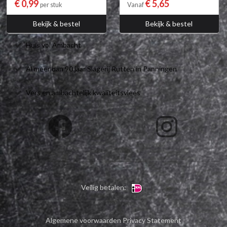
€ 0,99
€ 5,65
per stuk
Vanaf
Bekijk & bestel
Bekijk & bestel
Huis vol Ambacht
Al meer dan 90 jaar Slagerij Rutten in Panningen
Vers en ambachtelijk kwaliteitsvlees
Veilig betalen:
Algemene voorwaarden
Privacy Statement