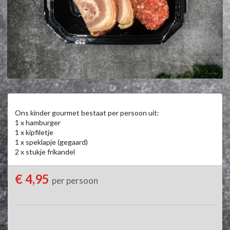
Ons kinder gourmet bestaat per persoon uit:

1 x hamburger

1 x kipfiletje

1 x speklapje (gegaard)

2 x stukje frikandel
€ 4,95
per persoon