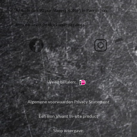
Al meer dan 90 jaar Slagerij Rutten in Panningen
Vers en ambachtelijk kwaliteitsvlees
Veilig betalen:
Algemene voorwaarden
Privacy Statement
Een Bon Vivant In-site product
Shop weergave: