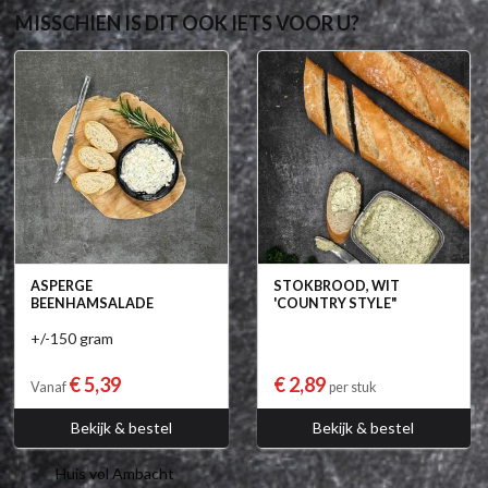
MISSCHIEN IS DIT OOK IETS VOOR U?
ASPERGE
STOKBROOD, WIT
BEENHAMSALADE
'COUNTRY STYLE"
+/-150 gram
€ 5,39
€ 2,89
Vanaf
per stuk
Bekijk & bestel
Bekijk & bestel
Huis vol Ambacht