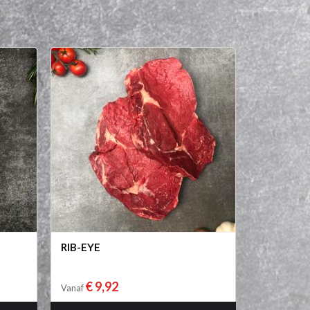
RIB-EYE
€ 9,92
Vanaf