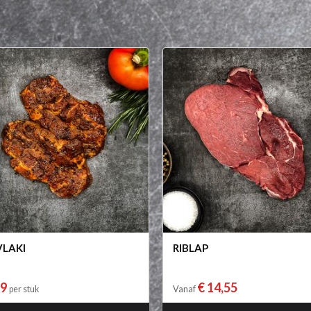
LAKI
RIBLAP
69
€ 14,55
per stuk
Vanaf