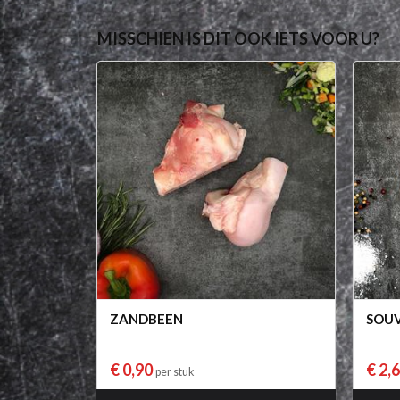
MISSCHIEN IS DIT OOK IETS VOOR U?
ZANDBEEN
SOUV
€ 0,90
€ 2,
per stuk