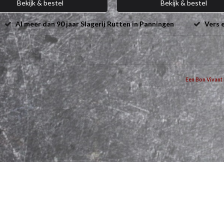
Bekijk & bestel
Bekijk & bestel
Al meer dan 90 jaar Slagerij Rutten in Panningen
Vers e
Een Bon Vivant 