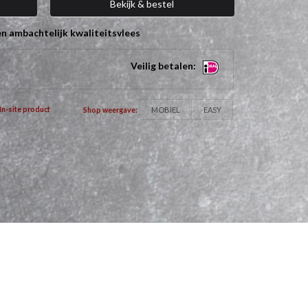
Bekijk & bestel
n ambachtelijk kwaliteitsvlees
Veilig betalen:
MOBIEL
EASY
In-site product
Shop weergave: