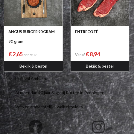
ANGUS BURGER 90 GRAM
ENTRECOTÉ
90 gram
€ 2,65
€ 8,94
per stuk
Vanaf
Bekijk & bestel
Bekijk & bestel
Huis vol Ambacht
Al meer dan 90 jaar Slagerij Rutten in Panningen
Vers en ambachtelijk kwaliteitsvlees