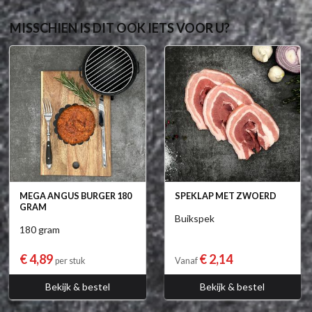
MISSCHIEN IS DIT OOK IETS VOOR U?
MEGA ANGUS BURGER 180
SPEKLAP MET ZWOERD
GRAM
Buikspek
180 gram
€ 4,89
€ 2,14
per stuk
Vanaf
Bekijk & bestel
Bekijk & bestel