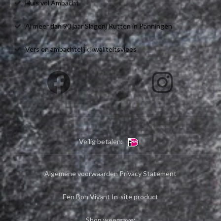
Huis vol Ambacht
Al meer dan 90 jaar Slagerij Rutten in Panningen
Vers en ambachtelijk kwaliteitsvlees
Veilig betalen:
Algemene voorwaarden
Privacy Statement
Een Bon Vivant In-site product
Shop weergave: