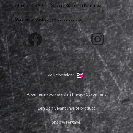
Al meer dan 90 jaar Slagerij Rutten in Panningen
Vers en ambachtelijk kwaliteitsvlees
Veilig betalen:
Algemene voorwaarden
Privacy Statement
Een Bon Vivant In-site product
Shop weergave: