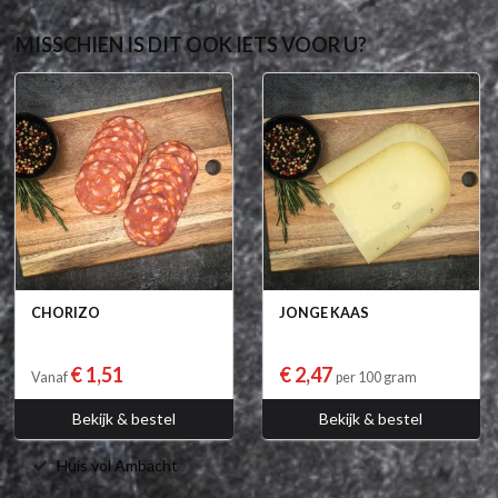
MISSCHIEN IS DIT OOK IETS VOOR U?
CHORIZO
JONGE KAAS
€ 1,51
€ 2,47
Vanaf
per 100 gram
Bekijk & bestel
Bekijk & bestel
Huis vol Ambacht