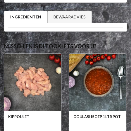
BEWAARADVIES
INGREDIËNTEN
MISSCHIEN IS DIT OOK IETS VOOR U?
KIPPOULET
GOULASHSOEP 1 LTR POT