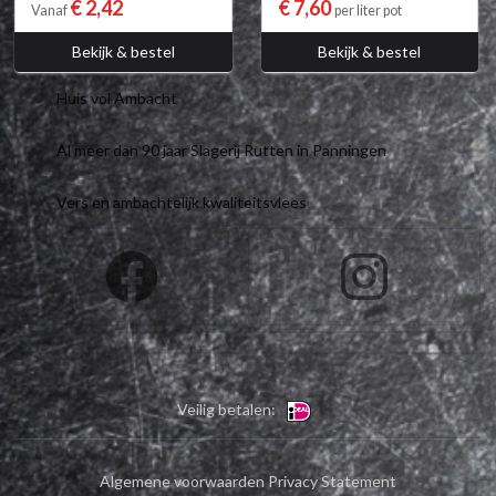
€ 2,42
€ 7,60
Vanaf
per liter pot
Bekijk & bestel
Bekijk & bestel
Huis vol Ambacht
Al meer dan 90 jaar Slagerij Rutten in Panningen
Vers en ambachtelijk kwaliteitsvlees
Veilig betalen:
Algemene voorwaarden
Privacy Statement