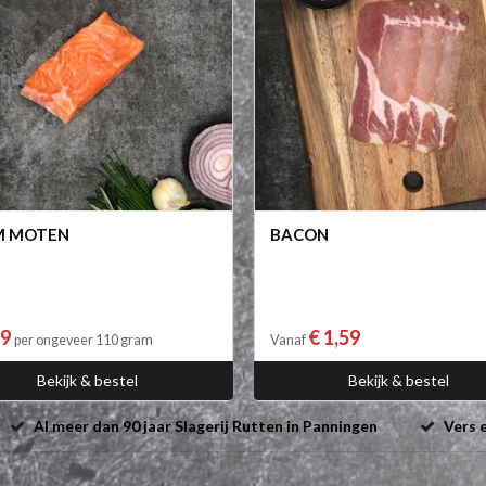
M MOTEN
BACON
29
€ 1,59
per ongeveer 110 gram
Vanaf
Bekijk & bestel
Bekijk & bestel
Al meer dan 90 jaar Slagerij Rutten in Panningen
Vers e