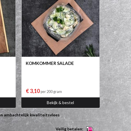
KOMKOMMER SALADE
€ 3,10
per 200 gram
Bekijk & bestel
n ambachtelijk kwaliteitsvlees
Veilig betalen: