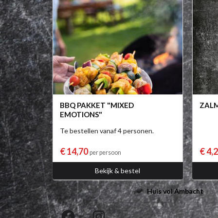
BBQ PAKKET "MIXED
ZAL
EMOTIONS"
Te bestellen vanaf 4 personen.
€ 14,70
€ 4,
per persoon
Bekijk & bestel
Huis vol Ambacht