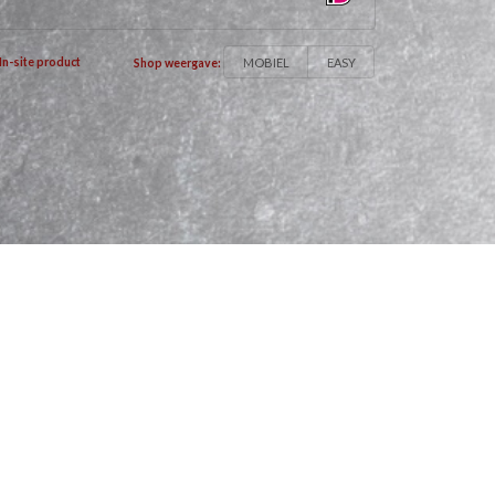
MOBIEL
EASY
In-site product
Shop weergave: