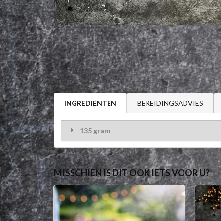
BEREIDINGSADVIES
INGREDIËNTEN
135 gram
MISSCHIEN IS DIT OOK IETS VOOR U?